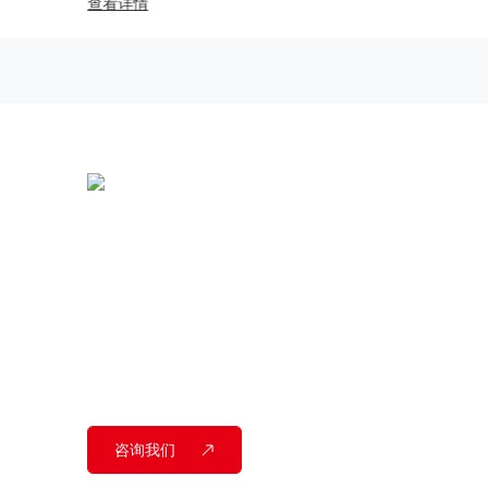
查看详情
全国统一热线：
400-000-2559
总部地址：
中国江苏扬州市江都区黄海南路仙城
工业园
咨询我们