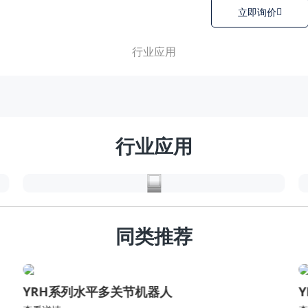
立即询价
行业应用
汽
车
行
行业应用
业
同类推荐
YRH系列水平多关节机器人