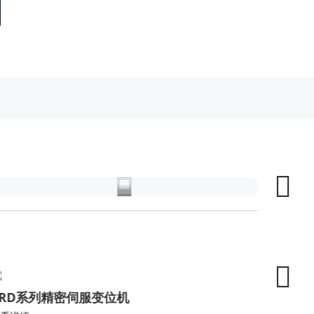
工
程
机
械
YRD系列精密伺服变位机
工业互