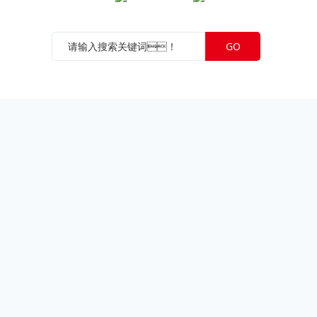
JNTY江南微信公众号
JNTY江南官方抖音号
GO
公司
苏ICP备05049318号-1
苏公网安备 32108802010389号