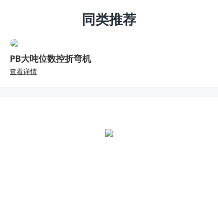
同类推荐
PB大吨位数控折弯机
查看详情
全国统一热线：
400-000-2559
总部地址：
中国江苏扬州市江都区黄海南路仙城工业园