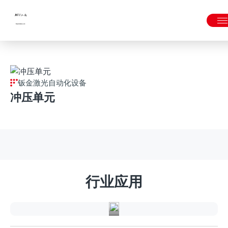
JNTY.COM江南
钣金激光自动化设备
冲压单元
精
密
钣
行业应用
金