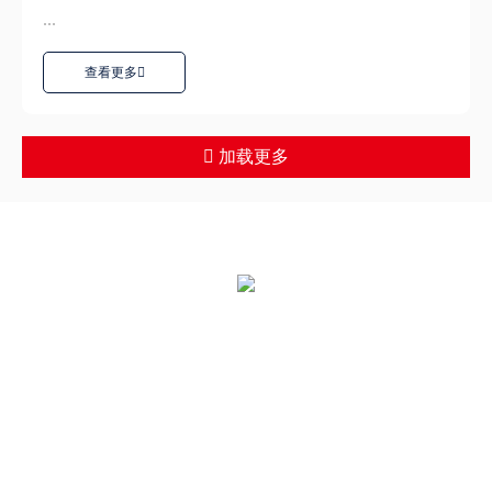
...
查看更多
加载更多
全国统一热线：
400-000-2559
总部地址：
中国江苏扬州市江都区黄海南路仙城工业园