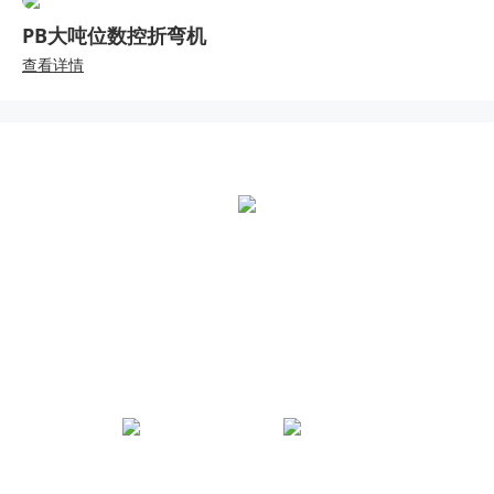
PB大吨位数控折弯机
查看详情
全国统一热线：
400-000-2559
总部地址：
中国江苏扬州市江都区黄海南路仙城工业园
JNTY江南微信公众号
JNTY江南官方抖音号