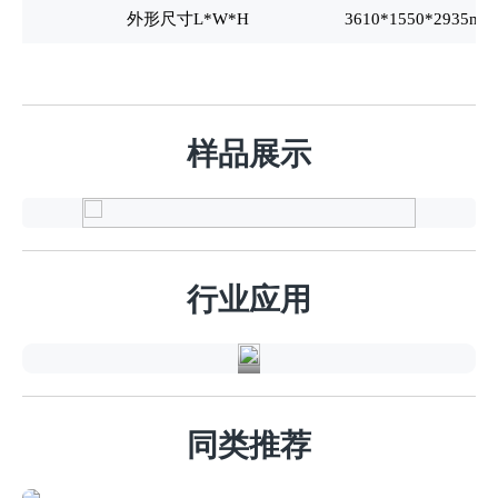
外形尺寸L*W*H
3610*1550*2935mm
样品展示
精
密
钣
行业应用
金
同类推荐