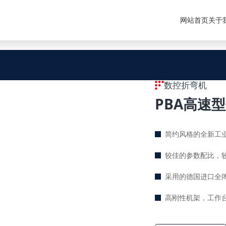
网站首页
关于
数控折弯机
PBA高速
简约风格的全新工
较佳的参数配比
采用的德国进口
高刚性机架，工作