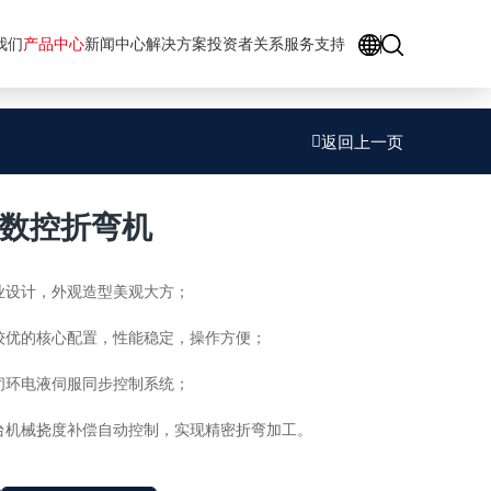
GO
我们
产品中心
新闻中心
解决方案
投资者关系
服务支持
返回上一页
型数控折弯机
业设计，外观造型美观大方；
，较优的核心配置，性能稳定，操作方便；
全闭环电液伺服同步控制系统；
台机械挠度补偿自动控制，实现精密折弯加工。