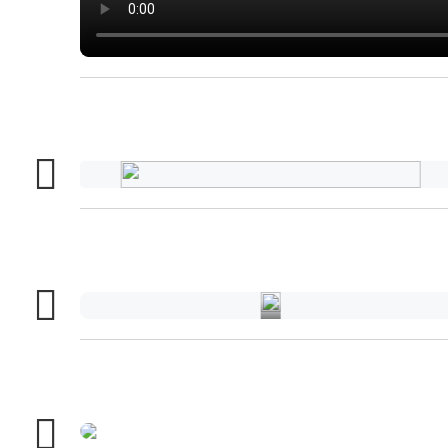
家
电
行
业