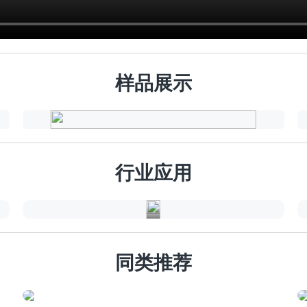
样品展示
金
属
幕
行业应用
墙
同类推荐