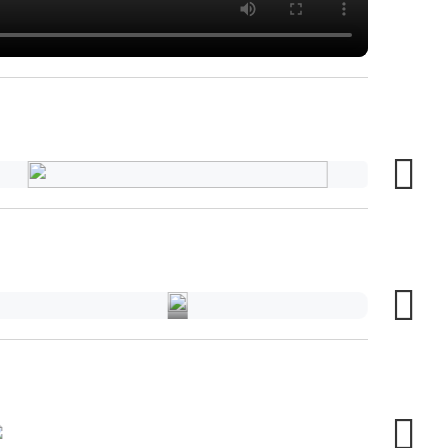
电
梯
行
业