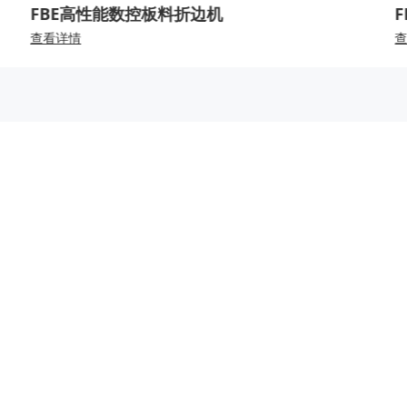
FBE高性能数控板料折边机
查看详情
关于我们
产品中心
新闻
公司简介
钣金机床
公司
企业文化
冲压机床
媒体
发展历程
专用激光装备
展宣
研发实力
智能制造服务
制造能力