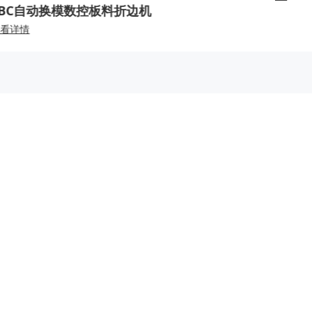
FBC自动换模数控板料折边机
FBA
查看详情
查看详情
中心
投资者关系
服务支持
新闻
即时股价
联系方式
报道
定期报告
客户服务
动态
公司治理
常见问题
在线留言
加入我们