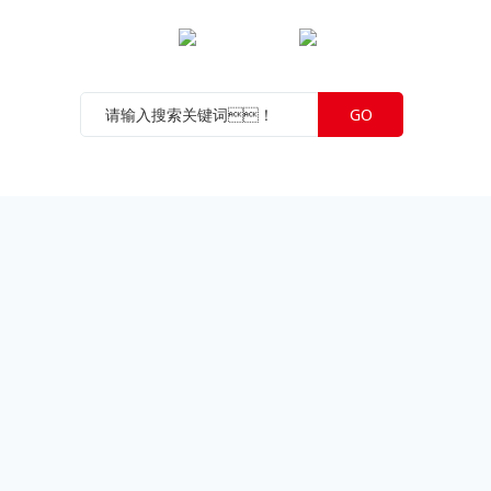
JNTY江南微信公众号
JNTY江南官方抖音号
GO
公司
苏ICP备05049318号-1
苏公网安备 32108802010389号