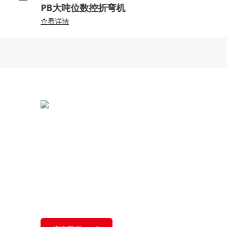
PB大吨位数控折弯机
查看详情
全国统一热线：
400-000-2559
总部地址：
中国江苏扬州市江都区黄海南路仙城
工业园