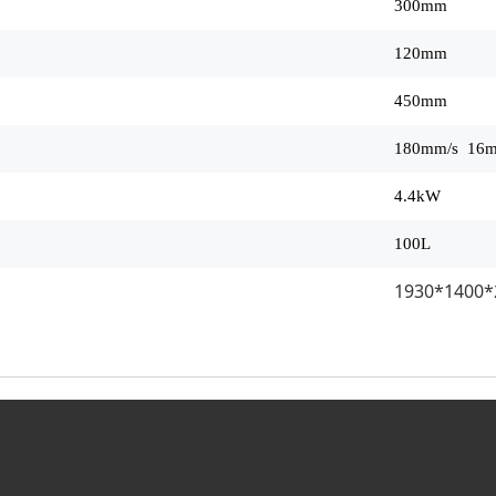
300mm
120mm
450mm
180mm/s 16m
4.4kW
100L
1930*1400