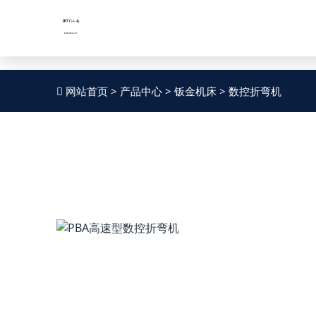
JNTY.COM江南
股票代码：
股票代码：
SZ002559
SZ002559
网站首页
>
产品中心
>
钣金机床
>
数控折弯机