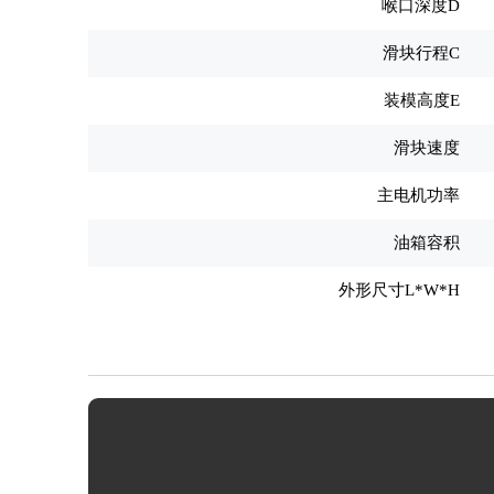
喉口深度D
滑块行程C
装模高度E
滑块速度
主电机功率
油箱容积
外形尺寸L*W*H