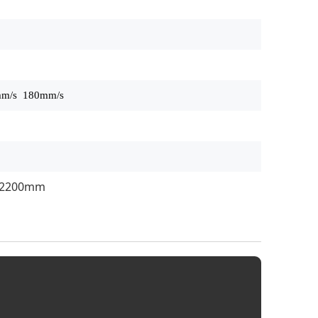
m/s 180mm/s
*2200mm