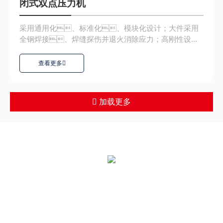
闭式双点压力机
采用通用化、标准化、模块化设计；大件采用
全钢焊接、焊缝探伤并退火消除应力；高刚性设
计，大件采用有限元...
查看更多
加载更多
全国统一热线：
400-000-2559