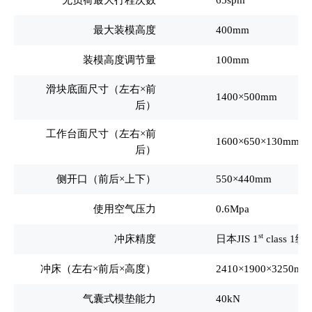
无负荷最大行程次数
65spm
最大装模高度
400mm
装模高度调节量
100mm
滑块底面尺寸（左右×前
1400
×500mm
后）
工作台面尺寸（左右×前
1600
×650
×
130mm
后）
侧开口（前后×上下）
550
×440mm
使用空气压力
0.6Mpa
st
冲床精度
日本JIS 1
class 1级
冲床（左右×前后×高度）
2410
×1900×3250mm
气囊式模垫能力
40kN