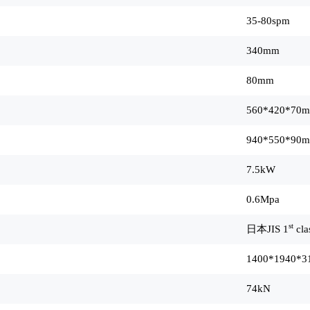
35-80spm
340mm
80mm
560*420*70
940*550*90
7.5kW
0.6Mpa
st
日本JIS 1
cla
1400*1940*
74kN