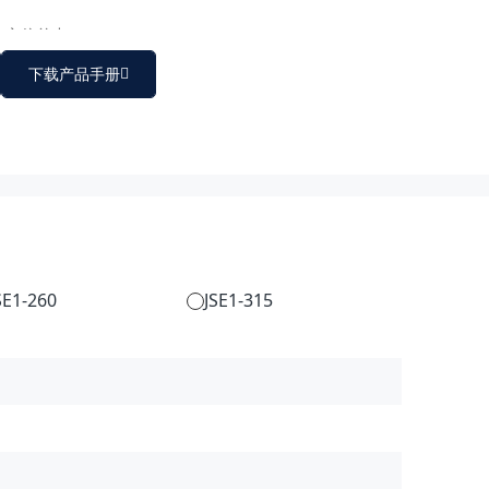
态中心偏差小；
下载产品手册
操作简单便捷。
SE1-260
JSE1-315