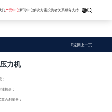
GO
我们
产品中心
新闻中心
解决方案
投资者关系
服务支持
返回上一页
压力机
度；
高刚性机身；
式离合刹车器；