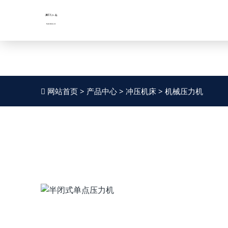
固锁式六面导路；
股票代码：
友好的人机界面，操作简单便捷。">
股票代码：
SZ002559
SZ002559
JNTY.COM江南
网站首页
>
产品中心
>
冲压机床
>
机械压力机