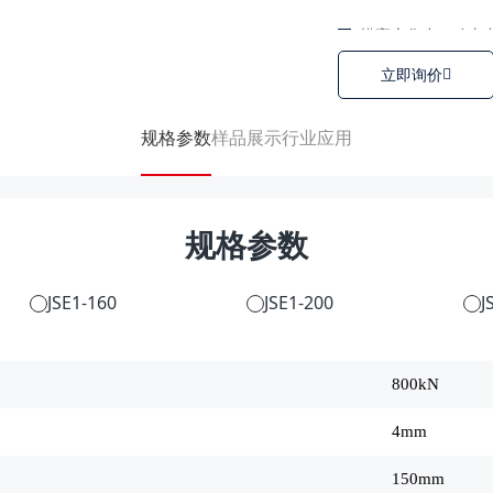
模高变化小，动
立即询价
低综合间隙；
固锁式六面导路；
规格参数
样品展示
行业应用
友好的人机界面，
规格参数
JSE1-160
JSE1-200
J
800kN
4mm
150mm