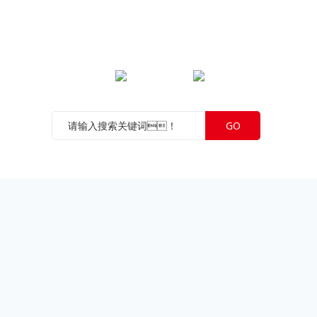
JNTY江南微信公众号
JNTY江南官方抖音号
GO
公司
苏ICP备05049318号-1
苏公网安备 32108802010389号