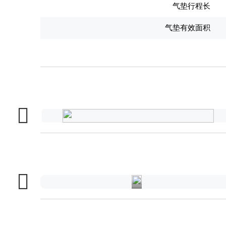
气垫行程长
气垫有效面积
汽
车
行
业