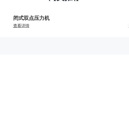
闭式双点压力机
查看详情
关于我们
产品中心
新闻
公司简介
钣金机床
公司
企业文化
冲压机床
媒体
发展历程
专用激光装备
展宣
研发实力
智能制造服务
制造能力