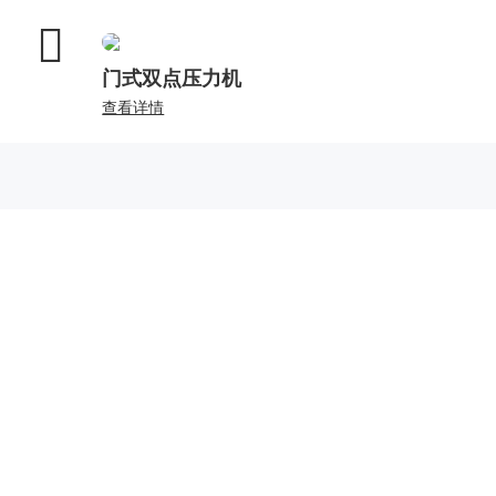
门式双点压力机
查看详情
全国统一热线：
400-000-2559
总部地址：
中国江苏扬州市江都区黄海南路仙城
工业园