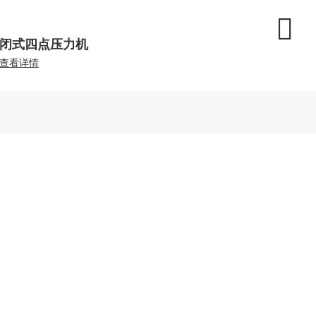
闭式四点压力机
闭式多
查看详情
查看详情
中心
投资者关系
服务支持
新闻
即时股价
联系方式
报道
定期报告
客户服务
动态
公司治理
常见问题
在线留言
加入我们