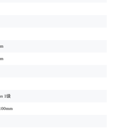
mm
mm
ss 1级
3100mm