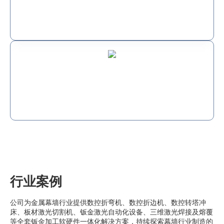
特殊形状处理上能力有限，易产生毛刺、裂纹等缺陷
加工过程中对材料表面质量要求极高，设备需具备高稳定性
和智能化控制能力，以减少误差并提升效率
行业案例
公司为金属幕墙行业提供数控折弯机、数控折边机、数控转塔冲
床、板材激光切割机、钣金激光自动化设备、三维激光焊接及熔覆
等全套钣金加工软硬件一体化解决方案，持续探索幕墙行业制造的