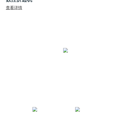
查看详情
全国统一热线：
400-000-2559
总部地址：
中国江苏扬州市江都区黄海南路仙城工业园
JNTY江南微信公众号
JNTY江南官方抖音号
法律声明
|
网站地图
|
技术支持：木之信息