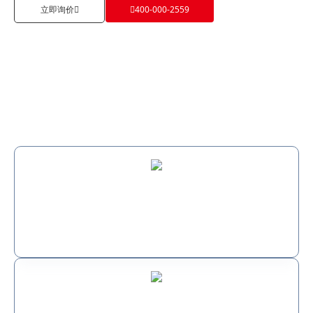
立即询价
400-000-2559
行业痛点
幕墙材料多样化对设备的通用性和精度提出了更高要求
复杂异形构件的加工需求日益增加，如设备在尖角、曲面等