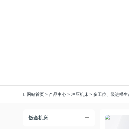
网站首页
>
产品中心
>
冲压机床
>
多工位、级进模
钣金机床